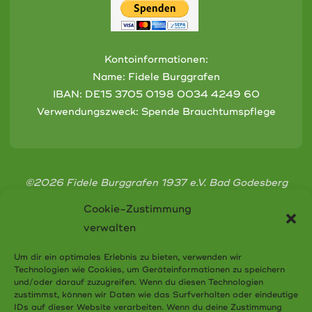
Kontoinformationen:
Name: Fidele Burggrafen
IBAN:
DE15 3705 0198 0034 4249 60
Verwendungszweck: Spende Brauchtumspflege
©2026 Fidele Burggrafen 1937 e.V. Bad Godesberg
Cookie-Zustimmung
verwalten
Um dir ein optimales Erlebnis zu bieten, verwenden wir
Technologien wie Cookies, um Geräteinformationen zu speichern
Cookie-Richtlinie (EU)
und/oder darauf zuzugreifen. Wenn du diesen Technologien
zustimmst, können wir Daten wie das Surfverhalten oder eindeutige
Datenschutzerklärung
IDs auf dieser Website verarbeiten. Wenn du deine Zustimmung