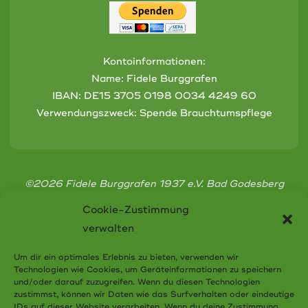
Kontoinformationen:
Name: Fidele Burggrafen
IBAN:
DE15 3705 0198 0034 4249 60
Verwendungszweck: Spende Brauchtumspflege
©2026 Fidele Burggrafen 1937 e.V. Bad Godesberg
Cookie-Zustimmung
verwalten
Um dir ein optimales Erlebnis zu bieten, verwenden wir
Technologien wie Cookies, um Geräteinformationen zu speichern
Cookie-Richtlinie (EU)
und/oder darauf zuzugreifen. Wenn du diesen Technologien
zustimmst, können wir Daten wie das Surfverhalten oder eindeutige
Datenschutzerklärung
IDs auf dieser Website verarbeiten. Wenn du deine Zustimmung