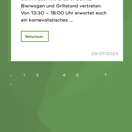
Bierwagen und Grillstand vertreten.
Von 13:30 – 18:00 Uhr erwartet euch
ein karnevalistisches …
"Godesberger
Weiterlesen
Sommerfest
–
19.
August
2023-
im
1
2
3
4
5
…
7
Kurpark
SEITENNUMMERIERUNG
Bad
DER
Godesberg
natürlich
BEITRÄGE
mit
uns"