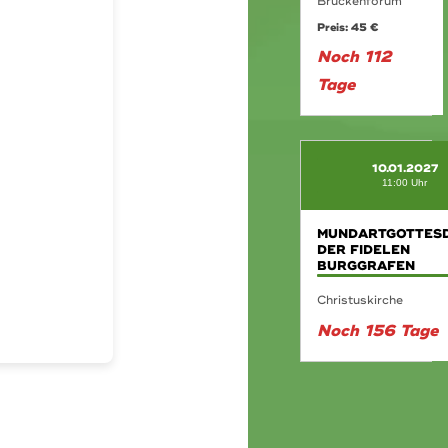
Brückenforum
Preis: 45 €
Noch 112
Tage
10.01.2027
11:00 Uhr
MUNDARTGOTTESD
DER FIDELEN
BURGGRAFEN
Christuskirche
Noch 156 Tage