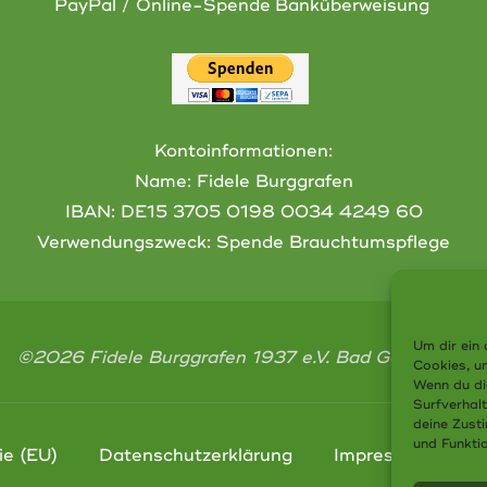
PayPal / Online-Spende
Banküberweisung
Kontoinformationen:
Name: Fidele Burggrafen
IBAN:
DE15 3705 0198 0034 4249 60
Verwendungszweck: Spende Brauchtumspflege
Um dir ein 
©2026 Fidele Burggrafen 1937 e.V. Bad Godesberg
Cookies, u
Wenn du di
Surfverhal
deine Zust
und Funkti
ie (EU)
Datenschutzerklärung
Impressum
S