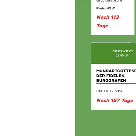
Brückenforum
Preis: 45 €
Noch 113
Tage
10.01.2027
11:00 Uhr
MUNDARTGOTTESD
DER FIDELEN
BURGGRAFEN
Christuskirche
Noch 157 Tage