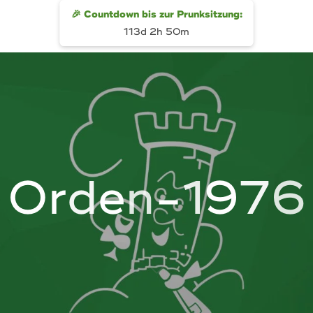
🎉 Countdown bis zur Prunksitzung:
113d 2h 50m
O
r
d
e
n
-
1
9
7
6