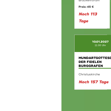
Brückenforum
Preis: 45 €
Noch 113
Tage
10.01.2027
11:00 Uhr
MUNDARTGOTTESD
DER FIDELEN
BURGGRAFEN
Christuskirche
Noch 157 Tage