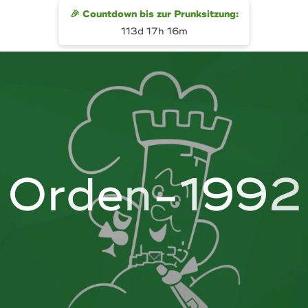
🎉 Countdown bis zur Prunksitzung:
113d 17h 16m
O
r
d
e
n
-
1
9
9
2