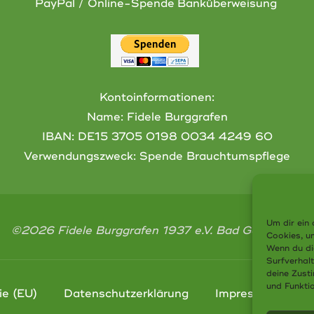
PayPal / Online-Spende
Banküberweisung
Kontoinformationen:
Name: Fidele Burggrafen
IBAN:
DE15 3705 0198 0034 4249 60
Verwendungszweck: Spende Brauchtumspflege
Um dir ein 
©2026 Fidele Burggrafen 1937 e.V. Bad Godesberg
Cookies, u
Wenn du di
Surfverhal
deine Zust
und Funkti
ie (EU)
Datenschutzerklärung
Impressum
S