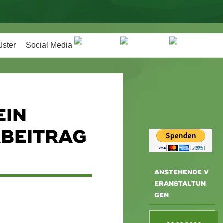
üster
Social Media
N W
EITRAG Z
ANSTEHENDE V
ERANSTALTUN
GEN