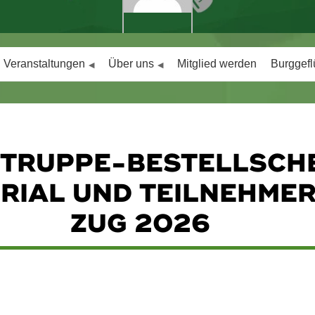
Veranstaltungen
Über uns
Mitglied werden
Burggefl
TRUPPE-BESTELLSCHEI
AL UND TEILNEHMERB
Burggrafen
UG 2026
rfmaterial und Teilnehmerbeitrag Zug 2026