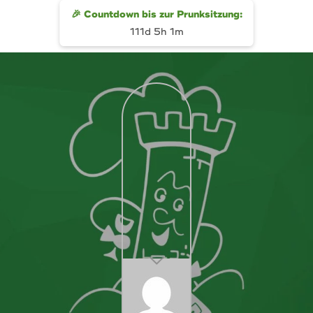
m
e
r
b
e
i
t
r
a
g
Z
🎉 Countdown bis zur Prunksitzung:
111d 5h 1m