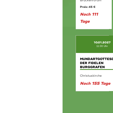
Brückenforum
Preis: 45 €
Noch 111
Tage
10.01.2027
11:00 Uhr
MUNDARTGOTTESD
DER FIDELEN
BURGGRAFEN
Christuskirche
Noch 155 Tage