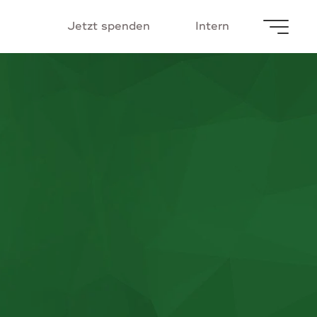
u
g
2
0
2
6
Jetzt spenden
Intern