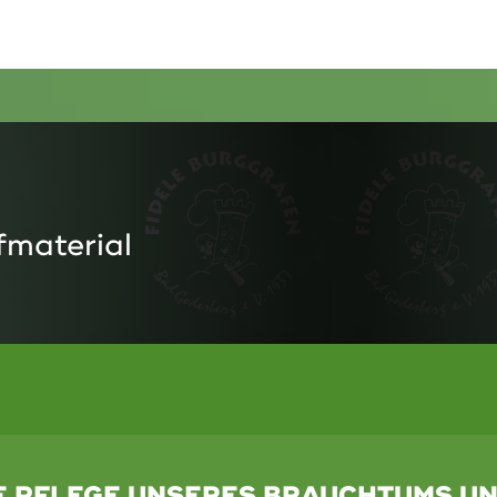
fmaterial
IE PFLEGE UNSERES BRAUCHTUMS U